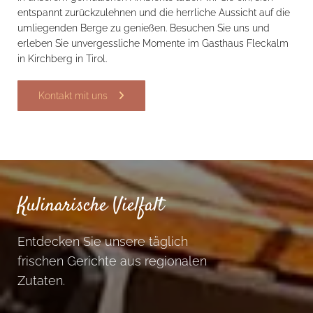
entspannt zurückzulehnen und die herrliche Aussicht auf die
umliegenden Berge zu genießen. Besuchen Sie uns und
erleben Sie unvergessliche Momente im Gasthaus Fleckalm
in Kirchberg in Tirol.
Kontakt mit uns
Kulinarische Vielfalt
Entdecken Sie unsere täglich
frischen Gerichte aus regionalen
Zutaten.